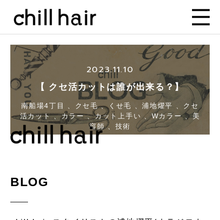
2023.11.10
【 クセ活カットは誰が出来る？】
南船場4丁目 、クセ毛 、くせ毛 、浦地燿平 、クセ
活カット 、カラー 、カット上手い 、Wカラー 、美
容師 、技術
BLOG