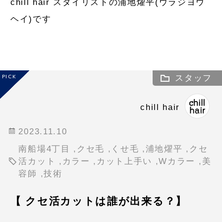
chill hair スタイリストの浦地燿平(ウラジヨウ
ヘイ)です
PICK
スタッフ
chill hair
2023.11.10
南船場4丁目
,
クセ毛
,
くせ毛
,
浦地燿平
,
クセ
活カット
,
カラー
,
カット上手い
,
Wカラー
,
美
容師
,
技術
【 クセ活カットは誰が出来る？】