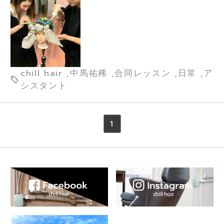
chill hair ,中馬祐稀 ,合同レッスン ,日常 ,ア
シスタント
1