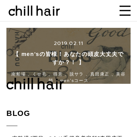
2019.02.11
【 men'sの皆様！あなたの頭皮大丈夫で
すか？！ 】
南船場 、くせ毛 、得意 、脱サラ 、真田康正 、美容
師 、men'sコース
BLOG