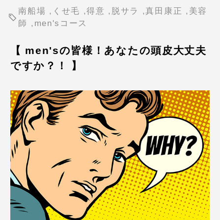
南船場
,
くせ毛
,
得意
,
脱サラ
,
真田康正
,
美容
師
,
men'sコース
【 men'sの皆様！あなたの頭皮大丈夫
ですか？！ 】