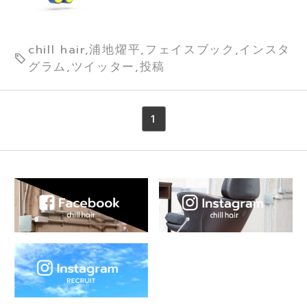
chill hair,浦地燿平,フェイスブック,インスタ
グラム,ツイッター,投稿
1