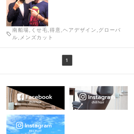
南船場,くせ毛,得意,ヘアデザイン,グローバ
ル,メンズカット
1