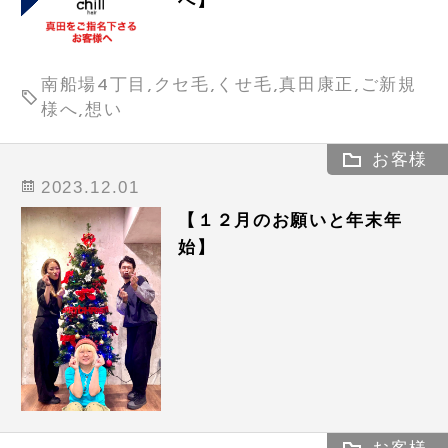
へ】
南船場4丁目,クセ毛,くせ毛,真田康正,ご新規
様へ,想い
お客様
2023.12.01
【１２月のお願いと年末年
始】