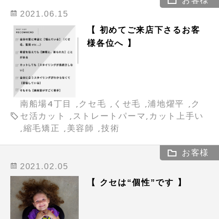
お客様
2021.06.15
【 初めてご来店下さるお客
様各位へ 】
南船場4丁目 ,クセ毛 ,くせ毛 ,浦地燿平 ,ク
セ活カット ,ストレートパーマ,カット上手い
,縮毛矯正 ,美容師 ,技術
お客様
2021.02.05
【 クセは“個性”です 】