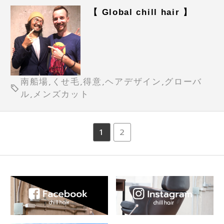
【 Global chill hair 】
南船場,くせ毛,得意,ヘアデザイン,グローバ
ル,メンズカット
1
2