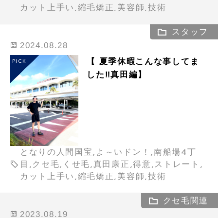
カット上手い,縮毛矯正,美容師,技術
スタッフ
2024.08.28
【 夏季休暇こんな事してま
PICK
した‼️真田編】
となりの人間国宝,よ～いドン！,南船場4丁
目,クセ毛,くせ毛,真田康正,得意,ストレート,
カット上手い,縮毛矯正,美容師,技術
クセ毛関連
2023.08.19