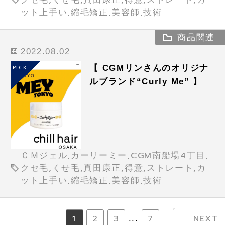
ット上手い,縮毛矯正,美容師,技術
商品関連
2022.08.02
【 CGMリンさんのオリジナ
PICK
ルブランド“Curly Me” 】
ＣＭジェル,カーリーミー,CGM南船場4丁目,
クセ毛,くせ毛,真田康正,得意,ストレート,カ
ット上手い,縮毛矯正,美容師,技術
1
2
3
7
NEXT
...