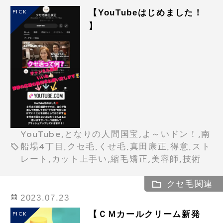
【YouTubeはじめました！
PICK
】
YouTube,となりの人間国宝,よ～いドン！,南
船場4丁目,クセ毛,くせ毛,真田康正,得意,スト
レート,カット上手い,縮毛矯正,美容師,技術
クセ毛関連
2023.07.23
【ＣＭカールクリーム新発
PICK