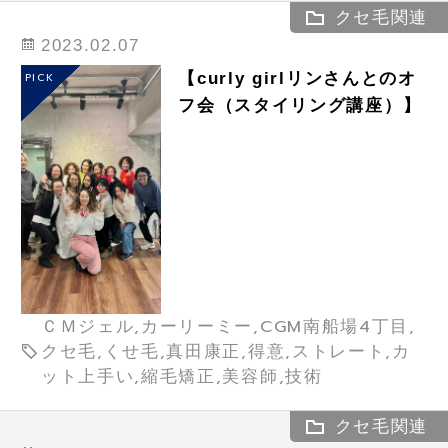
クセ毛関連
2023.02.07
【curly girlリンさんとのオ
PICK
フ会（スタイリング講座）】
ＣＭジェル,カーリーミー,CGM南船場4丁目,
クセ毛,くせ毛,真田康正,得意,ストレート,カ
ット上手い,縮毛矯正,美容師,技術
クセ毛関連