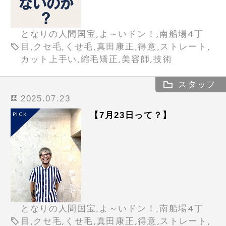
となりの人間国宝,よ～いドン！,南船場4丁
目,クセ毛,くせ毛,真田康正,得意,ストレート,
カット上手い,縮毛矯正,美容師,技術
スタッフ
2025.07.23
【7月23日って？】
PICK
となりの人間国宝,よ～いドン！,南船場4丁
目,クセ毛,くせ毛,真田康正,得意,ストレート,